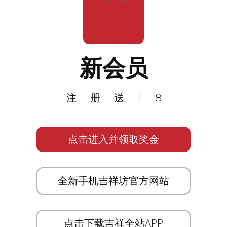
新会员
注册送18
点击进入并领取奖金
全新手机吉祥坊官方网站
点击下载吉祥全站APP