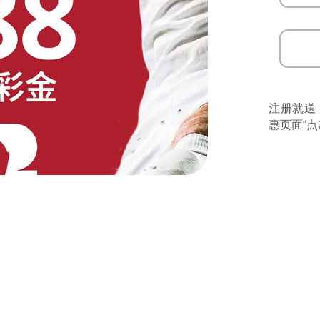
注册就送
惠页面”点