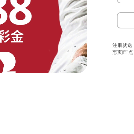
注册就送
惠页面”点