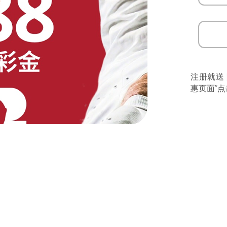
注册就送
惠页面”点