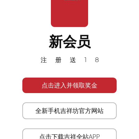
新会员
注册送18
点击进入并领取奖金
全新手机吉祥坊官方网站
点击下载吉祥全站APP