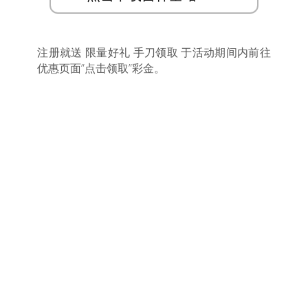
注册就送 限量好礼 手刀领取 于活动期间内前往
优惠页面”点击领取”彩金。