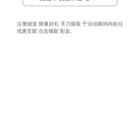
注册就送 限量好礼 手刀领取 于活动期间内前往
优惠页面”点击领取”彩金。