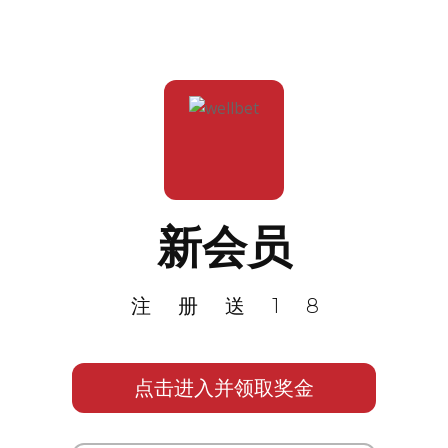
新会员
注册送18
点击进入并领取奖金