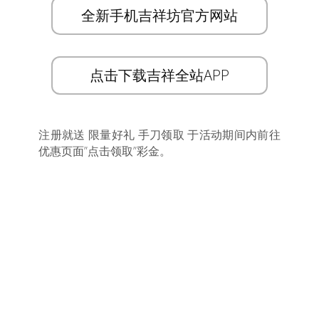
全新手机吉祥坊官方网站
点击下载吉祥全站APP
注册就送 限量好礼 手刀领取 于活动期间内前往
优惠页面”点击领取”彩金。