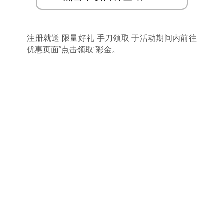
注册就送 限量好礼 手刀领取 于活动期间内前往
优惠页面”点击领取”彩金。