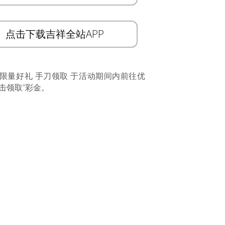
点击下载吉祥全站APP
 限量好礼 手刀领取 于活动期间内前往优
击领取”彩金。