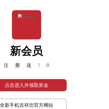
新会员
注册送18
点击进入并领取奖金
全新手机吉祥坊官方网站