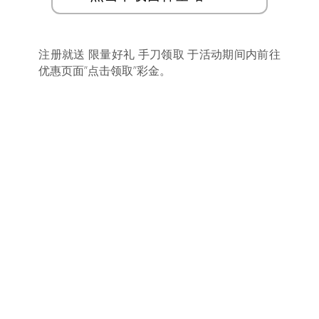
注册就送 限量好礼 手刀领取 于活动期间内前往
优惠页面”点击领取”彩金。