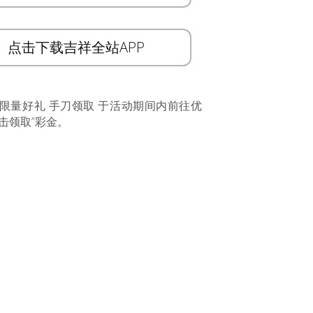
点击下载吉祥全站APP
 限量好礼 手刀领取 于活动期间内前往优
击领取”彩金。