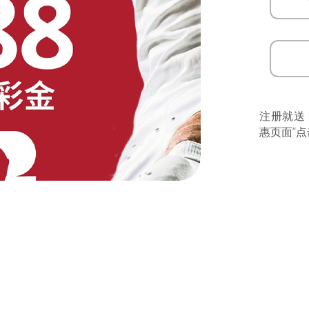
注册就送
惠页面”点