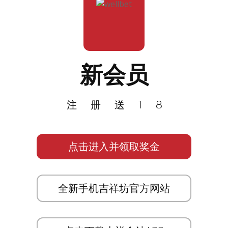
新会员
注册送18
点击进入并领取奖金
全新手机吉祥坊官方网站