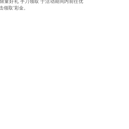
 限量好礼 手刀领取 于活动期间内前往优
击领取”彩金。