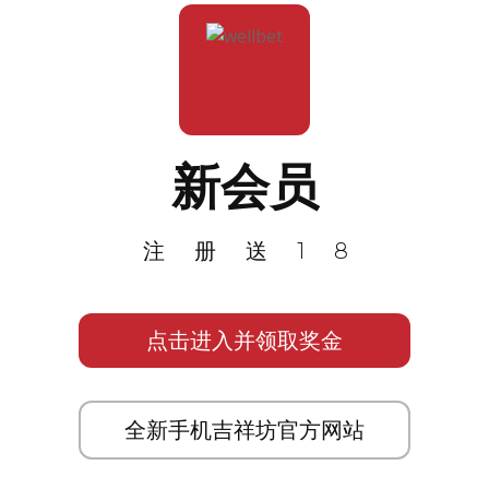
新会员
注册送18
点击进入并领取奖金
全新手机吉祥坊官方网站