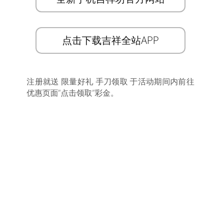
点击下载吉祥全站APP
注册就送 限量好礼 手刀领取 于活动期间内前往
优惠页面”点击领取”彩金。