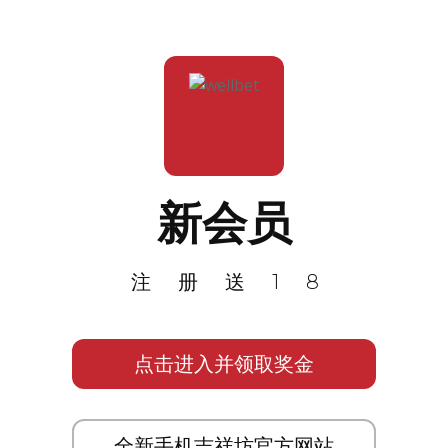
新会员
注册送18
点击进入并领取奖金
全新手机吉祥坊官方网站