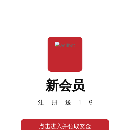
新会员
注册送18
点击进入并领取奖金