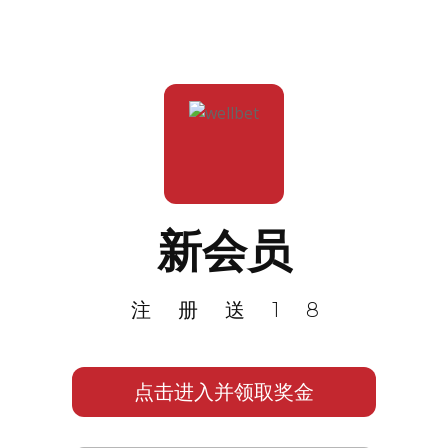
新会员
注册送18
点击进入并领取奖金